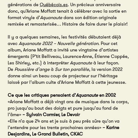
générations de
Québécois.es
. Un précieux anniversaire
donc, qu’Ariane Moffatt tenait à célébrer avec la sortie en
format vinyle d’
Aquanaute
dans son édition originale
remixée et remasterisée… Histoire de faire durer le plaisir!
Il y a quelques semaines, les festivités débutaient déjà
avec
Aquanaute 2022 – Nouvelle génération
. Pour cet
album, Ariane Moffatt a invité une vingtaine d’artistes
émergents (P’tit Belliveau, Laurence-Anne, Étienne Coppée,
Les Shirley, etc.) à interpréter
Aquanaute
à leur façon.
De
Poussière d’ange
à
Sur ton parallèle
, la version 2022
donne ainsi un beau coup de projecteur sur l’héritage
laissé par l’album culte d’Ariane Moffatt à cette jeunesse.
Ce que les critiques pensaient d’
Aquanaute
en 2002
«Ariane Moffatt a déjà vingt ans de musique dans le corps,
pro jusqu’au bout des doigts et pure jusqu’au fond de
l’âme»
– Sylvain Cormier, Le Devoir
«Elle n’a que 24 ans et je suis à peu près sûre qu’on va
l’entendre pour les trente prochaines années»
– Karine
Desjardins, Le Grand Bulletin, CKAC