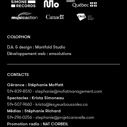
COLOPHON
D.A. & design :
Manifold Studio
Développement web :
emsolutions
CONTACTS
Gérance : Stéphanie Moffatt
514-839-8510
-
stephanie@mofatmanagement.com
Spectacles : Krista Simoneau
514-507-9660
-
krista@lesyeuxboussoles.ca
Médias : Stéphanie Richard
514-296-0256
-
stephanie@projetcaravelle.com
Promotion radio : NAT CORBEIL