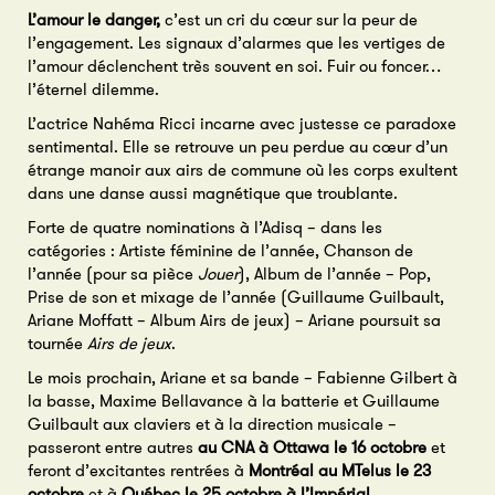
L’amour le danger,
c’est un cri du cœur sur la peur de
l’engagement. Les signaux d’alarmes que les vertiges de
l’amour déclenchent très souvent en soi. Fuir ou foncer…
l’éternel dilemme.
L’actrice Nahéma Ricci incarne avec justesse ce paradoxe
sentimental. Elle se retrouve un peu perdue au cœur d’un
étrange manoir aux airs de commune où les corps exultent
dans une danse aussi magnétique que troublante.
Forte de quatre nominations à l’Adisq – dans les
catégories : Artiste féminine de l’année, Chanson de
l’année (pour sa pièce
Jouer
), Album de l’année – Pop,
Prise de son et mixage de l’année (Guillaume Guilbault,
Ariane Moffatt – Album Airs de jeux) – Ariane poursuit sa
tournée
Airs de jeux
.
Le mois prochain, Ariane et sa bande – Fabienne Gilbert à
la basse, Maxime Bellavance à la batterie et Guillaume
Guilbault aux claviers et à la direction musicale –
passeront entre autres
au
CNA à Ottawa le 16 octobre
et
feront d’excitantes rentrées à
Montréal au MTelus
le 23
octobre
et à
Québec le 25 octobre à L’Impérial
.